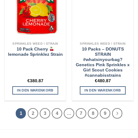
SPRINKLES WEED \ STRAIN
SPRINKLES WEED \ STRAIN
10 Pack Cherry
10 Packs – DONUTS
lemonade Sprinklez Strain
STRAIN
#whatsinyourbag?
Genetics Pink Sprinkles x
Girl Scout Cookies
#cannabisstrains
€
380.87
€
480.87
IN DEN WARENKORB
IN DEN WARENKORB
1
2
3
4
…
7
8
9