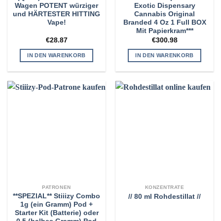
Wagen POTENT würziger
Exotic Dispensary
und HÄRTESTER HITTING
Cannabis Original
Vape!
Branded 4 Oz 1 Full BOX
Mit Papierkram***
€
28.87
€
300.98
IN DEN WARENKORB
IN DEN WARENKORB
PATRONEN
KONZENTRATE
**SPEZIAL** Stiiizy Combo
// 80 ml Rohdestillat //
1g (ein Gramm) Pod +
Starter Kit (Batterie) oder