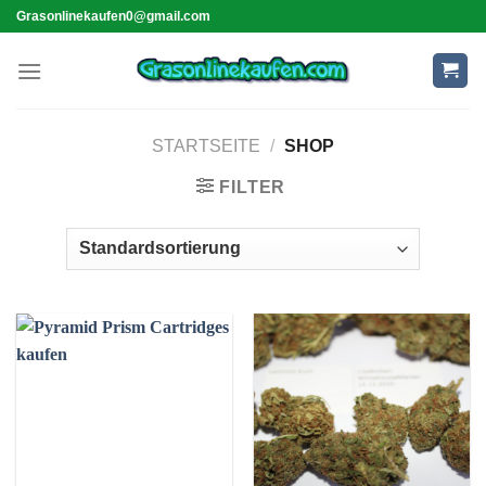
Skip
Grasonlinekaufen0@gmail.com
to
content
STARTSEITE
/
SHOP
FILTER