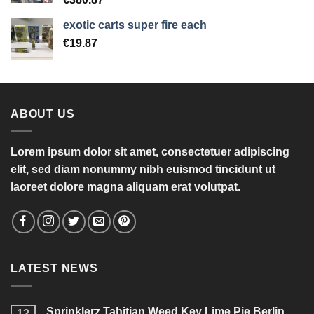
exotic carts super fire each
€
19.87
ABOUT US
Lorem ipsum dolor sit amet, consectetuer adipiscing
elit, sed diam nonummy nibh euismod tincidunt ut
laoreet dolore magna aliquam erat volutpat.
LATEST NEWS
Sprinklerz Tahitian Weed Key Lime Pie Berlin
12