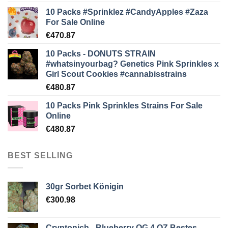
10 Packs #Sprinklez #CandyApples #Zaza
For Sale Online
€
470.87
10 Packs - DONUTS STRAIN
#whatsinyourbag? Genetics Pink Sprinkles x
Girl Scout Cookies #cannabisstrains
€
480.87
10 Packs Pink Sprinkles Strains For Sale
Online
€
480.87
BEST SELLING
30gr Sorbet Königin
€
300.98
Cryptonich - Blueberry OG 4 OZ Bestes