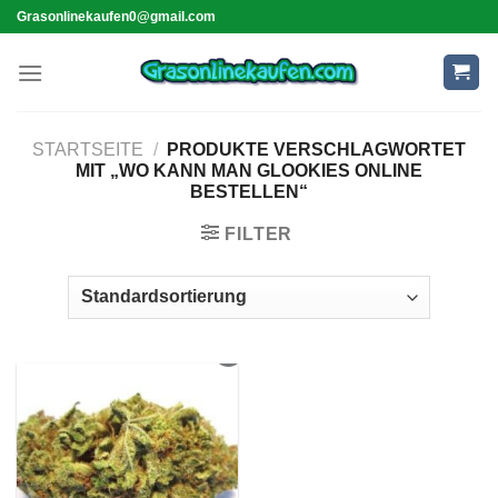
Skip
Grasonlinekaufen0@gmail.com
to
content
STARTSEITE
/
PRODUKTE VERSCHLAGWORTET
MIT „WO KANN MAN GLOOKIES ONLINE
BESTELLEN“
FILTER