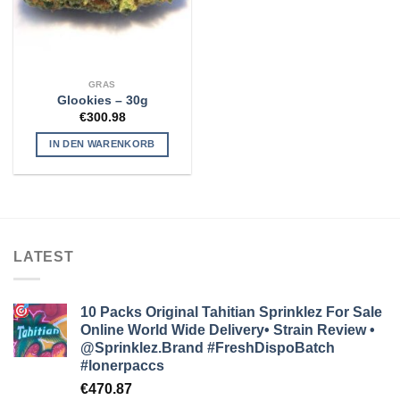
GRAS
Glookies – 30g
€
300.98
IN DEN WARENKORB
LATEST
10 Packs Original Tahitian Sprinklez For Sale
Online World Wide Delivery• Strain Review •
@Sprinklez.Brand
#FreshDispoBatch
#lonerpaccs
€
470.87