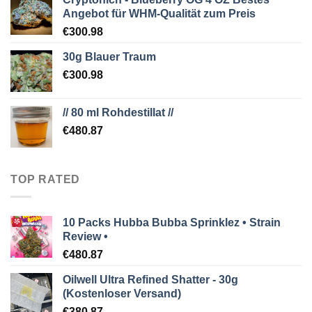
Angebot für WHM-Qualität zum Preis
€
300.98
30g Blauer Traum
€
300.98
// 80 ml Rohdestillat //
€
480.87
TOP RATED
10 Packs Hubba Bubba Sprinklez • Strain
Review •
€
480.87
Oilwell Ultra Refined Shatter - 30g
(Kostenloser Versand)
€
380.87