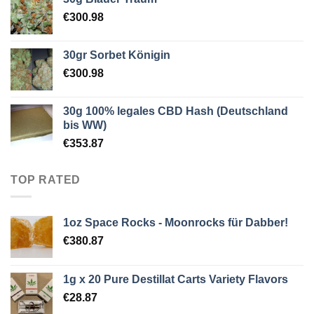
€
300.98
30gr Sorbet Königin
€
300.98
30g 100% legales CBD Hash (Deutschland
bis WW)
€
353.87
TOP RATED
1oz Space Rocks - Moonrocks für Dabber!
€
380.87
1g x 20 Pure Destillat Carts Variety Flavors
€
28.87