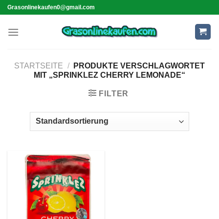
Skip
Grasonlinekaufen0@gmail.com
to
content
STARTSEITE
/
PRODUKTE VERSCHLAGWORTET
MIT „SPRINKLEZ CHERRY LEMONADE“
FILTER