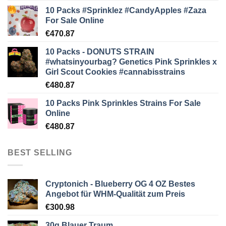
10 Packs #Sprinklez #CandyApples #Zaza
For Sale Online
€
470.87
10 Packs - DONUTS STRAIN
#whatsinyourbag? Genetics Pink Sprinkles x
Girl Scout Cookies #cannabisstrains
€
480.87
10 Packs Pink Sprinkles Strains For Sale
Online
€
480.87
BEST SELLING
Cryptonich - Blueberry OG 4 OZ Bestes
Angebot für WHM-Qualität zum Preis
€
300.98
30g Blauer Traum