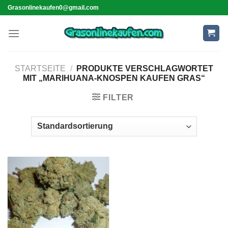
Skip
Grasonlinekaufen0@gmail.com
to
content
STARTSEITE
/
PRODUKTE VERSCHLAGWORTET
MIT „MARIHUANA-KNOSPEN KAUFEN GRAS“
FILTER