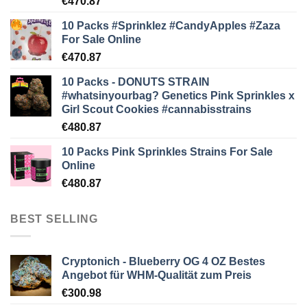
€
470.87
10 Packs #Sprinklez #CandyApples #Zaza
For Sale Online
€
470.87
10 Packs - DONUTS STRAIN
#whatsinyourbag? Genetics Pink Sprinkles x
Girl Scout Cookies #cannabisstrains
€
480.87
10 Packs Pink Sprinkles Strains For Sale
Online
€
480.87
BEST SELLING
Cryptonich - Blueberry OG 4 OZ Bestes
Angebot für WHM-Qualität zum Preis
€
300.98