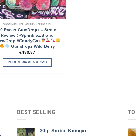
SPRINKLES WEED \ STRAIN
10 Packs GumDropz – Strain
Review @Sprinklez.Brand
ewDrop #CandyGas
Gumdropz Wild Berry
€
480.87
IN DEN WARENKORB
BEST SELLING
TO
30gr Sorbet Königin