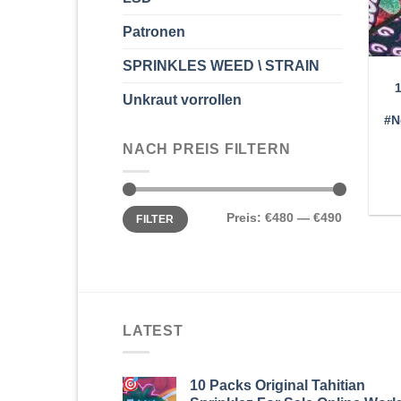
Patronen
SPRINKLES WEED \ STRAIN
Unkraut vorrollen
#N
NACH PREIS FILTERN
Min.
Max.
Preis:
€480
—
€490
FILTER
Preis
Preis
LATEST
10 Packs Original Tahitian