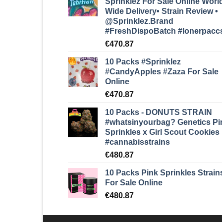
Sprinklez For Sale Online Worl
Wide Delivery• Strain Review •
@Sprinklez.Brand
#FreshDispoBatch
#lonerpacc
€
470.87
10 Packs #Sprinklez
#CandyApples #Zaza
For Sale
Online
€
470.87
10 Packs - DONUTS STRAIN
#whatsinyourbag? Genetics Pi
Sprinkles x Girl Scout Cookies
#cannabisstrains
€
480.87
10 Packs Pink Sprinkles Strain
For Sale Online
€
480.87