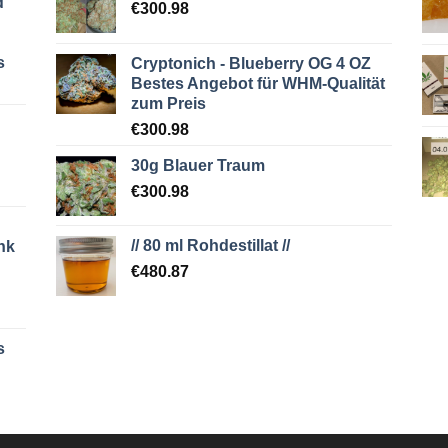
d
€
300.98
s
Cryptonich - Blueberry OG 4 OZ
Bestes Angebot für WHM-Qualität
zum Preis
€
300.98
30g Blauer Traum
€
300.98
// 80 ml Rohdestillat //
nk
€
480.87
s