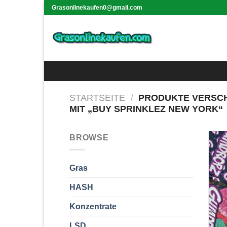
Skip
Grasonlinekaufen0@gmail.com
to
content
STARTSEITE
/
PRODUKTE VERSC
MIT „BUY SPRINKLEZ NEW YORK“
BROWSE
Gras
HASH
Konzentrate
LSD