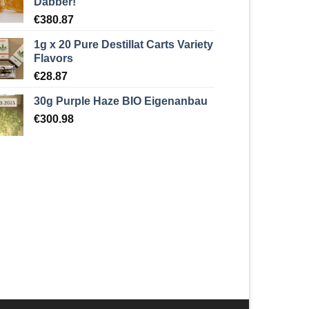
Dabber!
€
380.87
1g x 20 Pure Destillat Carts Variety
Flavors
€
28.87
30g Purple Haze BIO Eigenanbau
€
300.98