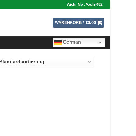
Wickr Me : Vaslin092
WARENKORB /
€
0.00
German