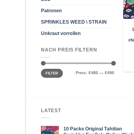
Patronen
SPRINKLES WEED \ STRAIN
Unkraut vorrollen
#N
NACH PREIS FILTERN
Min.
Max.
Preis:
€480
—
€490
FILTER
Preis
Preis
LATEST
10 Packs Original Tahitian