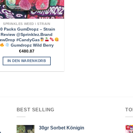
SPRINKLES WEED \ STRAIN
10 Packs GumDropz – Strain
Review @Sprinklez.Brand
ewDrop #CandyGas
Gumdropz Wild Berry
€
480.87
IN DEN WARENKORB
BEST SELLING
TO
30gr Sorbet Königin