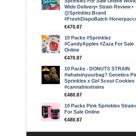
Sprinklez For Sale Online Worl
Wide Delivery• Strain Review •
@Sprinklez.Brand
#FreshDispoBatch
#lonerpacc
€
470.87
10 Packs #Sprinklez
#CandyApples #Zaza
For Sale
Online
€
470.87
10 Packs - DONUTS STRAIN
#whatsinyourbag? Genetics Pi
Sprinkles x Girl Scout Cookies
#cannabisstrains
€
480.87
10 Packs Pink Sprinkles Strain
For Sale Online
€
480.87