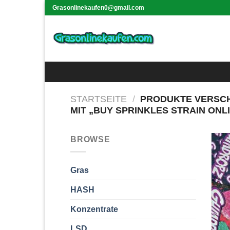
Skip
Grasonlinekaufen0@gmail.com
to
content
STARTSEITE
/
PRODUKTE VERSC
MIT „BUY SPRINKLES STRAIN ONL
BROWSE
Gras
HASH
Konzentrate
LSD