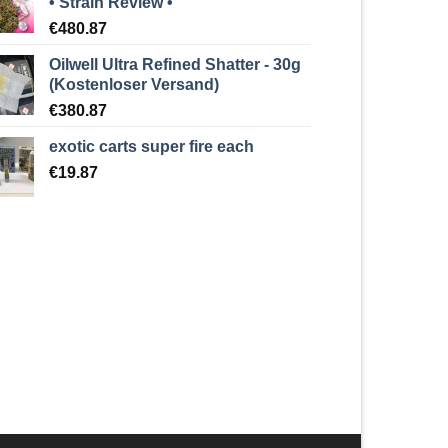
• Strain Review •
€
480.87
Oilwell Ultra Refined Shatter - 30g
(Kostenloser Versand)
€
380.87
exotic carts super fire each
€
19.87