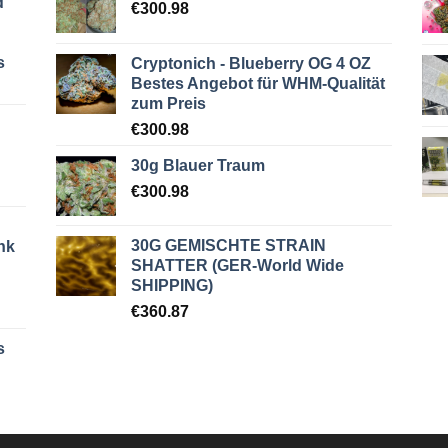
d
€
300.98
s
Cryptonich - Blueberry OG 4 OZ
Bestes Angebot für WHM-Qualität
zum Preis
€
300.98
30g Blauer Traum
€
300.98
30G GEMISCHTE STRAIN
nk
SHATTER (GER-World Wide
SHIPPING)
€
360.87
s