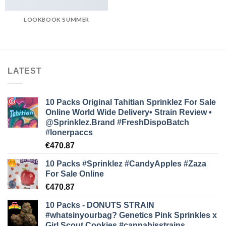
LOOKBOOK SUMMER
LATEST
10 Packs Original Tahitian Sprinklez For Sale
Online World Wide Delivery• Strain Review •
@Sprinklez.Brand
#FreshDispoBatch
#lonerpaccs
€
470.87
10 Packs #Sprinklez #CandyApples #Zaza
For Sale Online
€
470.87
10 Packs - DONUTS STRAIN
#whatsinyourbag? Genetics Pink Sprinkles x
Girl Scout Cookies #cannabisstrains